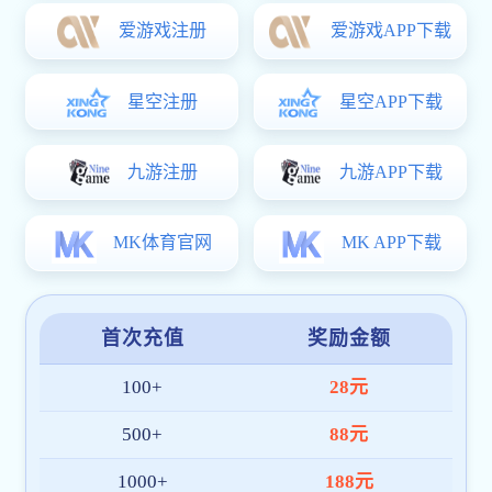
专业客服团队全年在线，提供实时响应的技术支持与使
用指导，保障平台使用无后顾之忧。