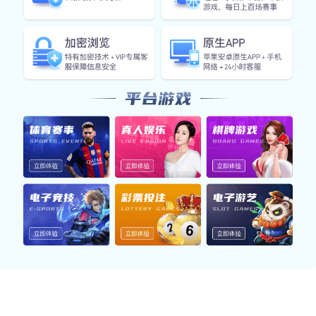
品牌使命愿景
满冠体育 秉持“技术、透明、安全、体验”为价值核心，致力
于打造面向未来的数字体育服务平台。
安全保障
平台架构以高标准安全规范为准则，保护用户数据资产。
公平透明
全流程记录与公开追溯，确保每项服务公开可信。